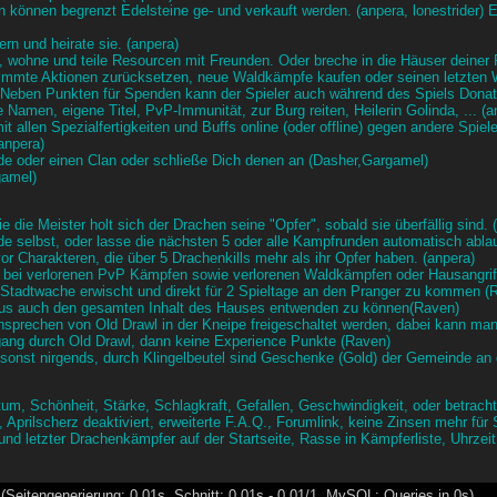
n können begrenzt Edelsteine ge- und verkauft werden. (anpera, lonestrider) 
lern und heirate sie. (anpera)
 wohne und teile Resourcen mit Freunden. Oder breche in die Häuser deiner F
immte Aktionen zurücksetzen, neue Waldkämpfe kaufen oder seinen letzten W
Neben Punkten für Spenden kann der Spieler auch während des Spiels Donati
e Namen, eigene Titel, PvP-Immunität, zur Burg reiten, Heilerin Golinda, ... (
 allen Spezialfertigkeiten und Buffs online (oder offline) gegen andere Spiele
anpera)
de oder einen Clan oder schließe Dich denen an (Dasher,Gargamel)
gamel)
die Meister holt sich der Drachen seine "Opfer", sobald sie überfällig sind. 
 selbst, oder lasse die nächsten 5 oder alle Kampfrunden automatisch ablau
r Charakteren, die über 5 Drachenkills mehr als ihr Opfer haben. (anpera)
 bei verlorenen PvP Kämpfen sowie verlorenen Waldkämpfen oder Hausangri
Stadtwache erwischt und direkt für 2 Spieltage an den Pranger zu kommen (
Haus auch den gesamten Inhalt des Hauses entwenden zu können(Raven)
nsprechen von Old Drawl in der Kneipe freigeschaltet werden, dabei kann ma
ang durch Old Drawl, dann keine Experience Punkte (Raven)
e, sonst nirgends, durch Klingelbeutel sind Geschenke (Gold) der Gemeinde a
m, Schönheit, Stärke, Schlagkraft, Gefallen, Geschwindigkeit, oder betrachte
l, Aprilscherz deaktiviert, erweiterte F.A.Q., Forumlink, keine Zinsen mehr fü
 und letzter Drachenkämpfer auf der Startseite, Rasse in Kämpferliste, Uhrz
(Seitengenerierung: 0.01s, Schnitt: 0.01s - 0.01/1, MySQL: Queries in 0s)