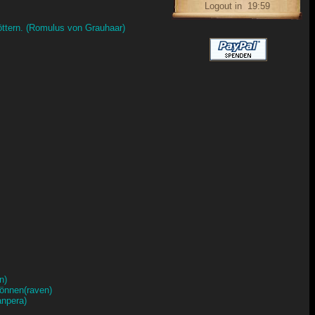
öttern. (Romulus von Grauhaar)
n)
können(raven)
anpera)