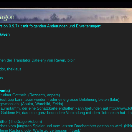
ragon
sion 0.9.7+jt mit folgenden Änderungen und Erweiterungen:
Raven
en der Translator Dateien) von Raven, bibir
dor, theklaus
us
vents)
 einer Gottheit. (Reznarth, anpera)
strüpp kann teuer werden - oder eine grosse Belohnung bieten (bibir)
ewöhnlich. (Asuka, Warchild, Zelda)
Baumstamm, der eine Schatzkarte enthalten kann (gefunden auf http://www.lot
e Goldene Ei, das eine ganz besondere Verbindung mit dem Totenreich hat. L
 Götter (TheDragonReborn)
ches vom jüngsten Spieler und vom letzten Drachentöter gestohlen wird. (bibir
deine Rüstung oder Waffe zu verbessern (jtraub)