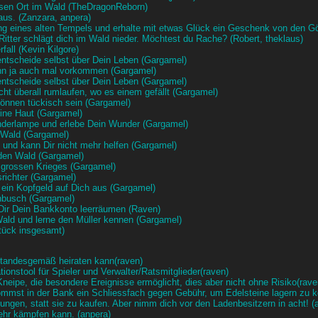
ösen Ort im Wald (TheDragonReborn)
aus. (Zanzara, anpera)
ng eines alten Tempels und erhalte mit etwas Glück ein Geschenk von den G
tter schlägt dich im Wald nieder. Möchtest du Rache? (Robert, theklaus)
fall (Kevin Kilgore)
ntscheide selbst über Dein Leben (Gargamel)
kann ja auch mal vorkommen (Gargamel)
ntscheide selbst über Dein Leben (Gargamel)
ht überall rumlaufen, wo es einem gefällt (Gargamel)
önnen tückisch sein (Gargamel)
eine Haut (Gargamel)
underlampe und erlebe Dein Wunder (Gargamel)
m Wald (Gargamel)
h und kann Dir nicht mehr helfen (Gargamel)
r den Wald (Gargamel)
s grossen Krieges (Gargamel)
richter (Gargamel)
 ein Kopfgeld auf Dich aus (Gargamel)
enbusch (Gargamel)
Dir Dein Bankkonto leerräumen (Raven)
Wald und lerne den Müller kennen (Gargamel)
Stück insgesamt)
 standesgemäß heiraten kann(raven)
ionstool für Spieler und Verwalter/Ratsmitglieder(raven)
Kneipe, die besondere Ereignisse ermöglicht, dies aber nicht ohne Risiko(rave
ommst in der Bank ein Schliessfach gegen Gebühr, um Edelsteine lagern zu 
ungen, statt sie zu kaufen. Aber nimm dich vor den Ladenbesitzern in acht! (
mehr kämpfen kann. (anpera)