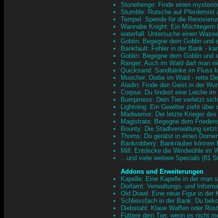
Stonehenge: Finde einen mysteri
Stumble: Rutsche auf Pferdemist 
Tempel: Spende für die Renovieru
Wannabe Knight: Ein Möchtegern Ri
waterfall: Untersuche einen Wasser
Goblin: Begegne dem Goblin und e
Bankfault: Fehler in der Bank - 
Goblin: Begegne dem Goblin und e
Ranger: Auch im Wald darf man nic
Quicksand: Sandbänke im Fluss k
Moocher: Diebe im Wald - rette D
Aladin: Finde den Geist in der W
Corpse: Du findest eine Leiche i
Bumpiness: Dein Tier verletzt sic
Lightning: Ein Gewitter zieht übe
Madwarrior: Der letzte Krieger de
Magistrate: Begegne dem Friedens
Bounty: Die Stadtverwaltung setzt
Thorns: Du gerätst in einen Dorn
Bankrobbery: Bankräuber können 
Mill: Entdecke die Windwühle im 
...und viele weitere Specials (81 
Addons und Erweiterungen
Kapelle: Eine Kapelle in der man
Dorfamt: Verwaltungs- und Informat
Old Drawl: Eine neue Figur in der 
Schliessfach in der Bank: Du bek
Diebstahl: Klaue Waffen oder Rüst
Füttere dein Tier, wenn es nicht 