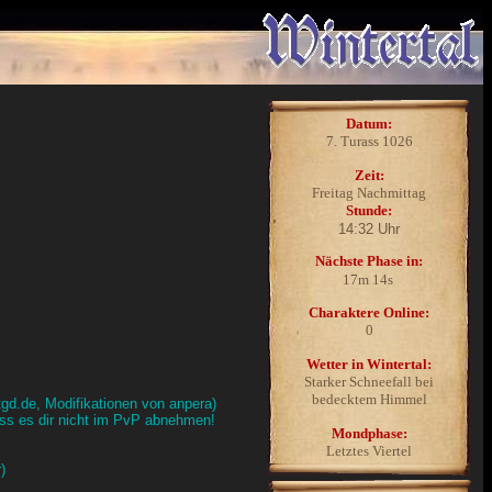
Datum:
7. Turass 1026
Zeit:
Freitag
Nachmittag
Stunde:
Nächste Phase in:
Charaktere Online:
0
Wetter in Wintertal:
Starker Schneefall bei
bedecktem Himmel
gd.de, Modifikationen von anpera)
ass es dir nicht im PvP abnehmen!
Mondphase:
Letztes Viertel
)