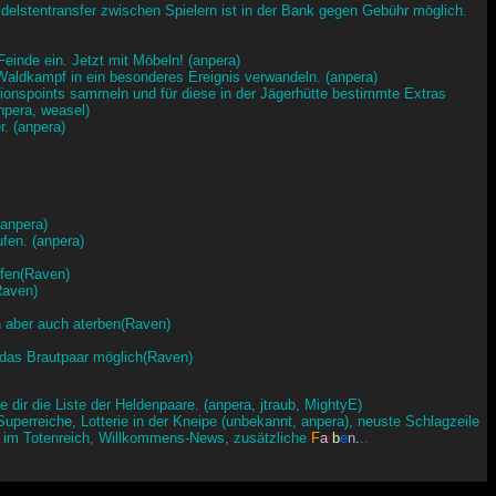
Edelstentransfer zwischen Spielern ist in der Bank gegen Gebühr möglich.
einde ein. Jetzt mit Möbeln! (anpera)
aldkampf in ein besonderes Ereignis verwandeln. (anpera)
onspoints sammeln und für diese in der Jägerhütte bestimmte Extras
anpera, weasel)
r. (anpera)
(anpera)
fen. (anpera)
ffen(Raven)
Raven)
n aber auch aterben(Raven)
n das Brautpaar möglich(Raven)
 dir die Liste der Heldenpaare. (anpera, jtraub, MightyE)
r Superreiche, Lotterie in der Kneipe (unbekannt, anpera), neuste Schlagzeile
eit im Totenreich, Willkommens-News, zusätzliche
F
a
r
b
e
n
.
.
.