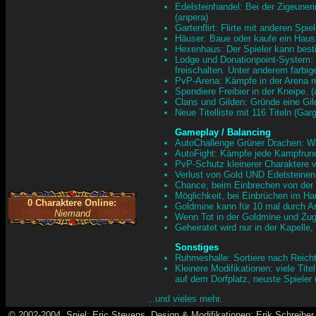
Edelsteinhandel: Bei der Zigeuneri
(anpera)
Gartenflirt: Flirte mit anderen Spie
Häuser: Baue oder kaufe ein Haus,
Hexenhaus: Der Spieler kann best
Lodge und Donationpoint-System: 
freischalten. Unter anderem farbig
PvP-Arena: Kämpfe in der Arena mit
Spendiere Freibier in der Kneipe. (
Clans und Gilden: Gründe eine Gil
Neue Titelliste mit 116 Titeln (Gar
Gameplay / Balancing
AutoChallenge Grüner Drachen: Wie 
AutoFight: Kämpfe jede Kampfrunde
PvP-Schutz kleinerer Charaktere vo
Verlust von Gold UND Edelsteinen
Chance, beim Einbrechen von der 
Möglichkeit, bei Einbrüchen im 
0 Charaktere Online:
Goldmine kann für 10 mal durch A
Niemand
Wenn Tot in der Goldmine und Zug
Geheiratet wird nur in der Kapell
Sonstiges
Ruhmeshalle: Sortiere nach Reichtu
Kleinere Modifikationen: viele Tite
auf dem Dorfplatz, neuste Spieler
...und vieles mehr.
© 2002-2004, Spiel: Eric Stevens, Design & Modifikationen: Erik Schreiber 