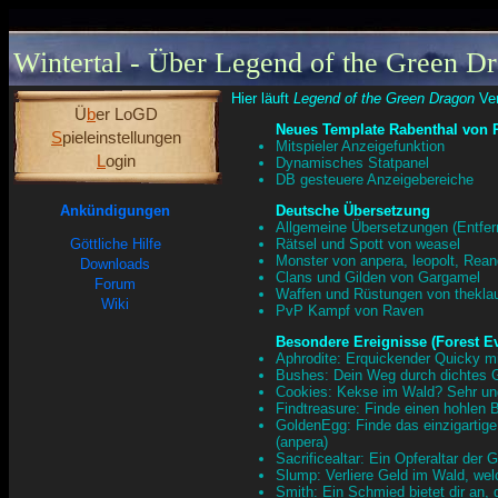
Wintertal - Über Legend of the Green D
Hier läuft
Legend of the Green Dragon
Ver
Ü
b
er LoGD
Neues Template Rabenthal von 
S
pieleinstellungen
Mitspieler Anzeigefunktion
L
ogin
Dynamisches Statpanel
DB gesteuere Anzeigebereiche
Ankündigungen
Deutsche Übersetzung
Allgemeine Übersetzungen (Entfern
Göttliche Hilfe
Rätsel und Spott von weasel
Monster von anpera, leopolt, Rean
Downloads
Clans und Gilden von Gargamel
Forum
Waffen und Rüstungen von thekla
Wiki
PvP Kampf von Raven
Besondere Ereignisse (Forest E
Aphrodite: Erquickender Quicky mit
Bushes: Dein Weg durch dichtes Ge
Cookies: Kekse im Wald? Sehr ung
Findtreasure: Finde einen hohlen 
GoldenEgg: Finde das einzigartig
(anpera)
Sacrificealtar: Ein Opferaltar der
Slump: Verliere Geld im Wald, wel
Smith: Ein Schmied bietet dir an, 