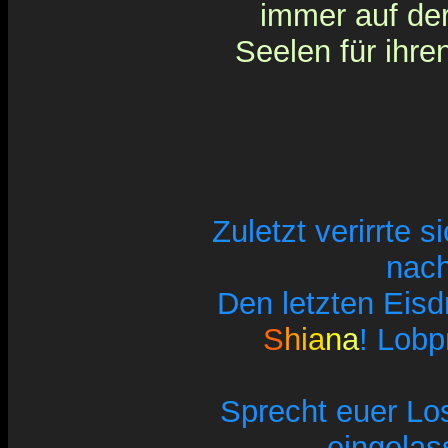
immer auf de
Seelen für ihre
Zuletzt verirrte s
nach
Den letzten Eis
S
h
i
a
n
a
! Lobp
Sprecht euer Lo
eingelas