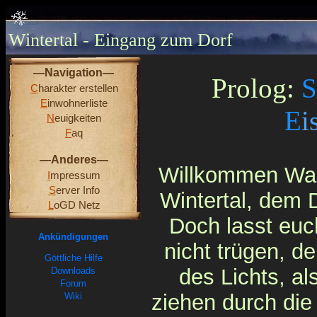
Wintertal - Eingang zum Dorf
—Navigation—
Prolog:
S
C
harakter erstellen
E
inwohnerliste
E
i
N
euigkeiten
F
aq
—Anderes—
Willkommen Wan
I
mpressum
S
erver Info
Wintertal, dem 
L
oGD Netz
Doch lasst euc
Ankündigungen
nicht trügen, d
Göttliche Hilfe
des Lichts, al
Downloads
Forum
ziehen durch die
Wiki