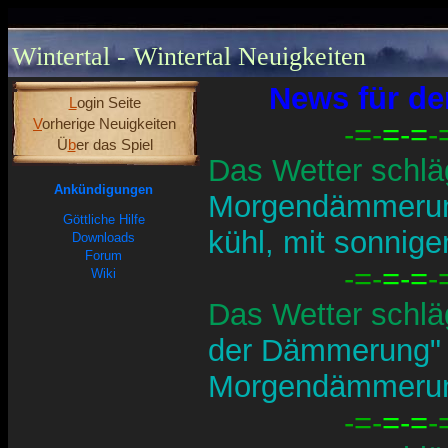
Wintertal - Wintertal Neuigkeiten
News für de
L
ogin Seite
V
orherige Neuigkeiten
-=-
=-=
-
Ü
b
er das Spiel
Das Wetter schlä
Ankündigungen
Morgendämmeru
Göttliche Hilfe
kühl, mit sonnig
Downloads
Forum
-=-
=-=
-
Wiki
Das Wetter schlä
der Dämmerung
Morgendämmeru
-=-
=-=
-