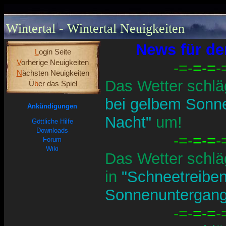
Wintertal - Wintertal Neuigkeiten
News für de
L
ogin Seite
V
orherige Neuigkeiten
-=-
=-=
-
N
ächsten Neuigkeiten
Das Wetter schlä
Ü
b
er das Spiel
bei gelbem Sonn
Ankündigungen
Nacht"
um!
Göttliche Hilfe
Downloads
-=-
=-=
-
Forum
Wiki
Das Wetter schlä
in
"Schneetreiben
Sonnenuntergan
-=-
=-=
-